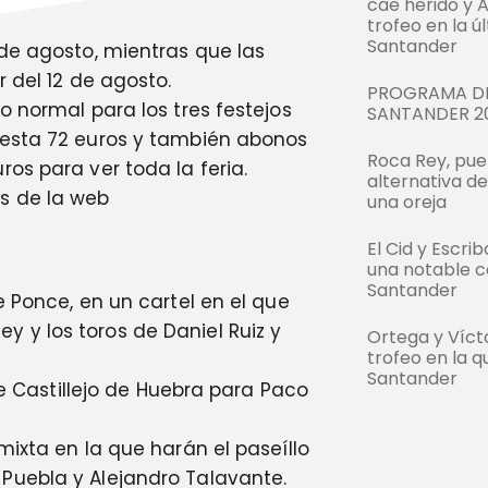
cae herido y 
trofeo en la ú
Santander
 de agosto, mientras que las
 del 12 de agosto.
PROGRAMA DE
o normal para los tres festejos
SANTANDER 2
uesta 72 euros y también abonos
Roca Rey, pue
os para ver toda la feria.
alternativa d
s de la web
una oreja
El Cid y Escri
una notable c
Santander
e Ponce, en un cartel en el que
 y los toros de Daniel Ruiz y
Ortega y Víc
trofeo en la q
Santander
de Castillejo de Huebra para Paco
mixta en la que harán el paseíllo
Puebla y Alejandro Talavante.