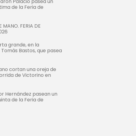
Aarón Palacio pasea un
ltima de la Feria de
 MANO. FERIA DE
026
rta grande, en la
e Tomás Bastos, que pasea
bano cortan una oreja de
orrida de Victorino en
tor Hernández pasean un
uinta de la Feria de