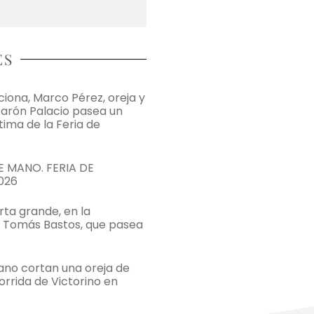
ES
ona, Marco Pérez, oreja y
Aarón Palacio pasea un
ltima de la Feria de
 MANO. FERIA DE
026
rta grande, en la
e Tomás Bastos, que pasea
bano cortan una oreja de
orrida de Victorino en