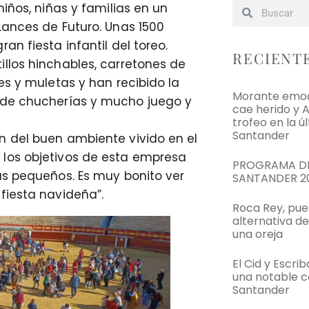
iños, niñas y familias en un
Lances de Futuro. Unas 1500
n fiesta infantil del toreo.
RECIENT
llos hinchables, carretones de
es y muletas y han recibido la
Morante emoci
 de chucherías y mucho juego y
cae herido y 
trofeo en la ú
Santander
n del buen ambiente vivido en el
los objetivos de esta empresa
PROGRAMA DE
ás pequeños. Es muy bonito ver
SANTANDER 2
fiesta navideña”.
Roca Rey, pue
alternativa d
una oreja
El Cid y Escri
una notable c
Santander