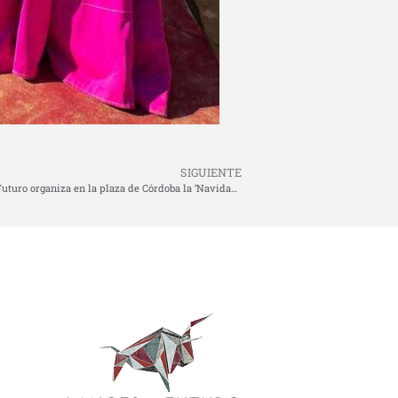
SIGUIENTE
Lances de Futuro organiza en la plaza de Córdoba la ‘Navidad Taurina’ para acercar la tauromaquia a los más pequeños