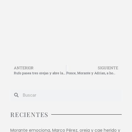
ANTERIOR
SIGUIENTE
Rufo pasea tres orejas y abre la puerta grande en la quinta de abono de Santander
Ponce, Morante y Adrían, a hombros tras una tarde triunfal en Santander
RECIENTES
Morante emociona, Marco Pérez, oreja y cae herido y