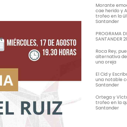
Morante emoci
cae herido y 
trofeo en la ú
Santander
PROGRAMA DE
SANTANDER 2
Roca Rey, pue
alternativa d
una oreja
El Cid y Escri
una notable c
Santander
Ortega y Víc
trofeo en la q
Santander