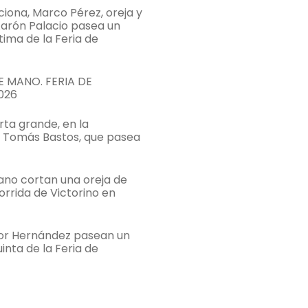
ona, Marco Pérez, oreja y
Aarón Palacio pasea un
ltima de la Feria de
 MANO. FERIA DE
026
rta grande, en la
e Tomás Bastos, que pasea
bano cortan una oreja de
orrida de Victorino en
tor Hernández pasean un
uinta de la Feria de