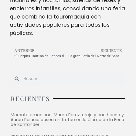
matinales y nocturnos, sueltas de reses y
encierros infantiles, consolidando una feria
que combina la tauromaquia con
actividades populares para todos los
públicos.
ANTERIOR
SIGUIENTE
El Corpus Taurino de Lances de Futuro llena de tradición y ambiente festivo el entorno de la Maestranza
La gran Feria del Norte de Santander 2026 se presenta en Madrid
RECIENTES
Morante emociona, Marco Pérez, oreja y cae herido y
Aarón Palacio pasea un trofeo en la última de la Feria
de Santander