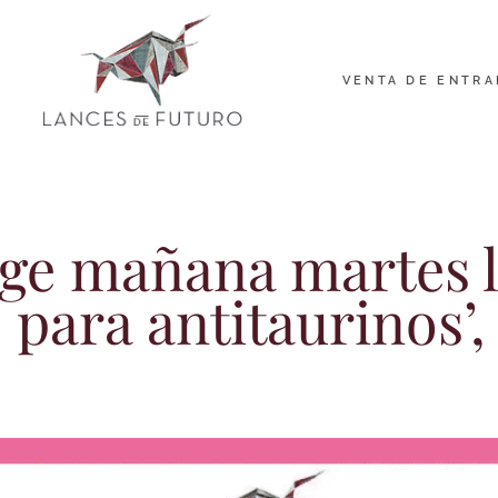
VENTA DE ENTRA
oge mañana martes 
s para antitaurinos’