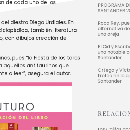
ión de cada uno de los
PROGRAMA DE
SANTANDER 2
el diestro Diego Urdiales. En
Roca Rey, pue
alternativa d
clopédica, también literatura
una oreja
o, con dibujos creación del
El Cid y Escri
una notable c
os, pues “la Fiesta de los toros
Santander
 a aquellos antitaurinos que
Ortega y Víc
e a leer”, asegura el autor.
trofeo en la q
Santander
RELACIO
Los Califas a