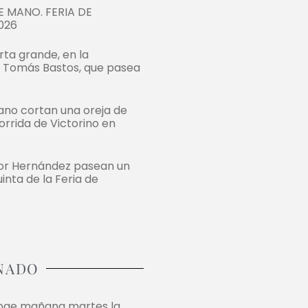
 MANO. FERIA DE
026
rta grande, en la
e Tomás Bastos, que pasea
bano cortan una oreja de
orrida de Victorino en
tor Hernández pasean un
uinta de la Feria de
NADO
coge mañana martes la