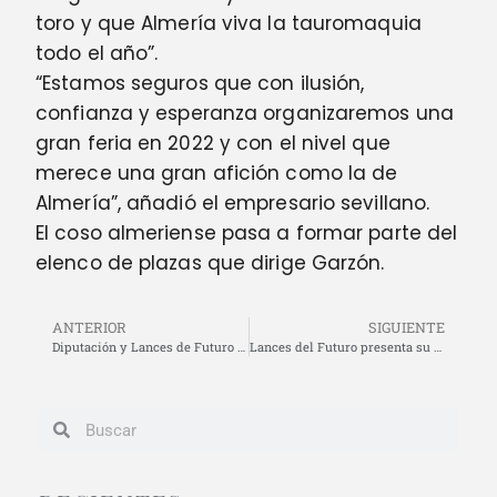
toro y que Almería viva la tauromaquia
todo el año”.
“Estamos seguros que con ilusión,
confianza y esperanza organizaremos una
gran feria en 2022 y con el nivel que
merece una gran afición como la de
Almería”, añadió el empresario sevillano.
El coso almeriense pasa a formar parte del
elenco de plazas que dirige Garzón.
ANTERIOR
SIGUIENTE
Diputación y Lances de Futuro entregan 14.000 euros a las Hermanitas de los Pobres y a la Fundación El Pimpi
Lances del Futuro presenta su proyecto ‘Vive la Magia del Toreo en Almería’