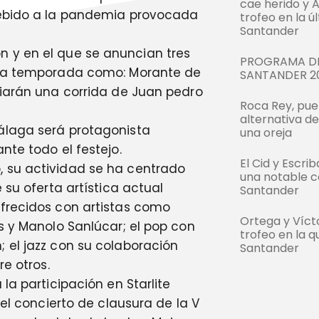
cae herido y 
debido a la pandemia provocada
trofeo en la ú
Santander
 y en el que se anuncian tres
PROGRAMA DE
esta temporada como: Morante de
SANTANDER 2
diarán una corrida de Juan pedro
Roca Rey, pue
alternativa d
álaga será protagonista
una oreja
nte todo el festejo.
El Cid y Escri
 su actividad se ha centrado
una notable c
 su oferta artística actual
Santander
ofrecidos con artistas como
Ortega y Víc
s y Manolo Sanlúcar; el pop con
trofeo en la q
 el jazz con su colaboración
Santander
re otros.
la participación en Starlite
 el concierto de clausura de la V