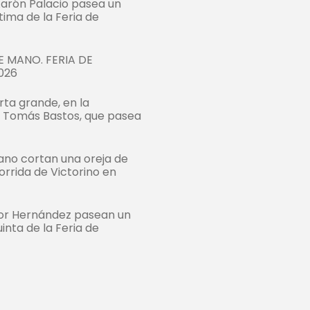
Aarón Palacio pasea un
ltima de la Feria de
 MANO. FERIA DE
026
rta grande, en la
e Tomás Bastos, que pasea
bano cortan una oreja de
orrida de Victorino en
tor Hernández pasean un
uinta de la Feria de