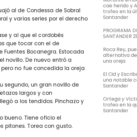
cae herido y 
uajó al de Condessa de Sobral
trofeo en la ú
Santander
al y varias series por el derecho
PROGRAMA DE
lase y al que el cordobés
SANTANDER 2
as que tocar con el de
Roca Rey, pue
de Fuentes Bocanegra. Estocada
alternativa d
l novillo. De nuevo entró a
una oreja
 pero no fue concedida la oreja
El Cid y Escri
una notable c
u segundo, un gran novillo de
Santander
etazos largos y con
Ortega y Víc
llegó a los tendidos. Pinchazo y
trofeo en la q
Santander
o bueno. Tiene oficio el
 pitones. Torea con gusto.