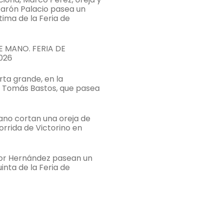
Aarón Palacio pasea un
ltima de la Feria de
 MANO. FERIA DE
026
rta grande, en la
e Tomás Bastos, que pasea
bano cortan una oreja de
orrida de Victorino en
tor Hernández pasean un
uinta de la Feria de