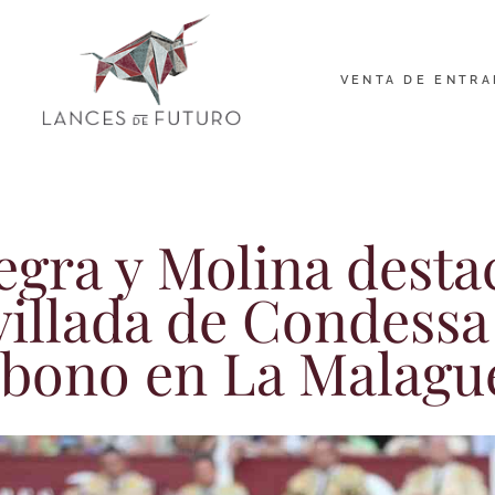
VENTA DE ENTRA
gra y Molina desta
villada de Condessa
abono en La Malagu