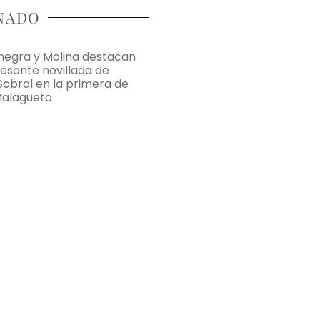
NADO
negra y Molina destacan
resante novillada de
obral en la primera de
Malagueta