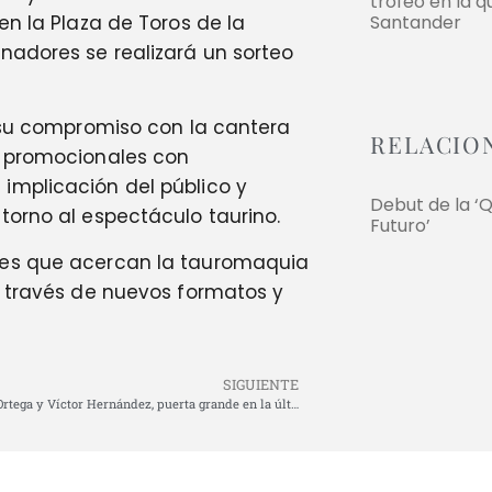
trofeo en la q
en la Plaza de Toros de la
Santander
nadores se realizará un sorteo
a su compromiso con la cantera
RELACIO
s promocionales con
implicación del público y
Debut de la ‘Q
torno al espectáculo taurino.
Futuro’
nes que acercan la tauromaquia
a través de nuevos formatos y
SIGUIENTE
Talavante, Ortega y Víctor Hernández, puerta grande en la última de la Feria de Torrejón