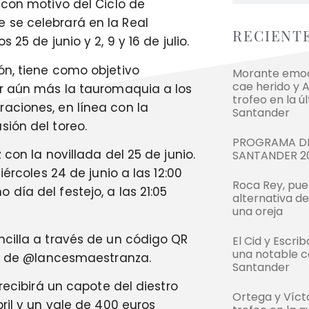
 con motivo del Ciclo de
 se celebrará en la Real
RECIENT
25 de junio y 2, 9 y 16 de julio.
ón, tiene como objetivo
Morante emoci
cae herido y 
ar aún más la tauromaquia a los
trofeo en la ú
aciones, en línea con la
Santander
sión del toreo.
PROGRAMA DE
con la novillada del 25 de junio.
SANTANDER 2
iércoles 24 de junio a las 12:00
Roca Rey, pue
día del festejo, a las 21:05
alternativa d
una oreja
ncilla a través de un código QR
El Cid y Escri
una notable c
les de @lancesmaestranza.
Santander
recibirá un capote del diestro
Ortega y Víc
ril y un vale de 400 euros