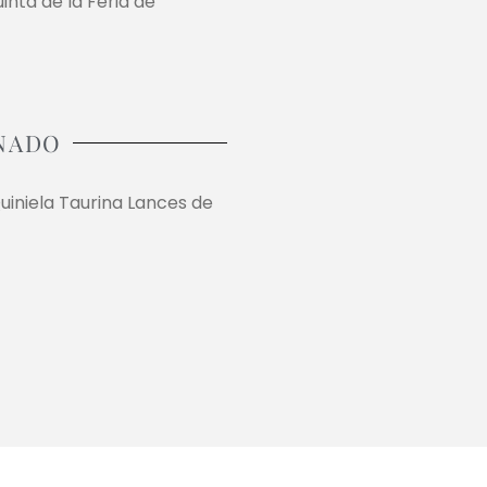
uinta de la Feria de
NADO
uiniela Taurina Lances de