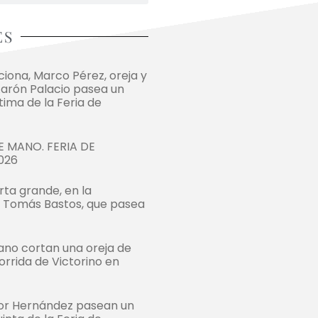
ES
ona, Marco Pérez, oreja y
Aarón Palacio pasea un
ltima de la Feria de
 MANO. FERIA DE
026
rta grande, en la
e Tomás Bastos, que pasea
bano cortan una oreja de
orrida de Victorino en
tor Hernández pasean un