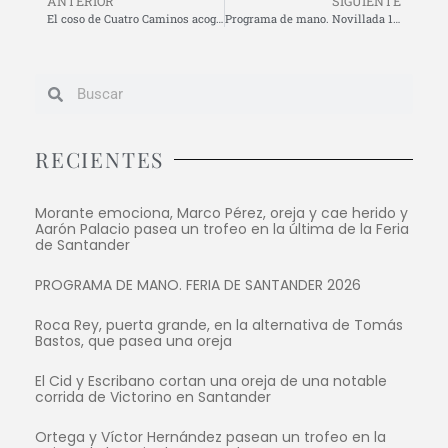
ANTERIOR
SIGUIENTE
El coso de Cuatro Caminos acoge el día 17 la final del Circuito de Novilladas del Norte
Programa de mano. Novillada 17 de septiembre
RECIENTES
Morante emociona, Marco Pérez, oreja y cae herido y
Aarón Palacio pasea un trofeo en la última de la Feria
de Santander
PROGRAMA DE MANO. FERIA DE SANTANDER 2026
Roca Rey, puerta grande, en la alternativa de Tomás
Bastos, que pasea una oreja
El Cid y Escribano cortan una oreja de una notable
corrida de Victorino en Santander
Ortega y Víctor Hernández pasean un trofeo en la