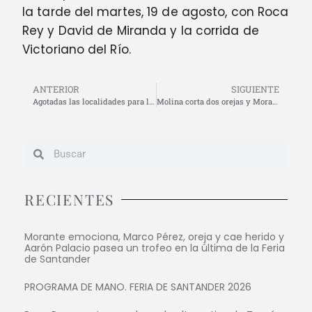
la tarde del martes, 19 de agosto, con Roca
Rey y David de Miranda y la corrida de
Victoriano del Río.
ANTERIOR
SIGUIENTE
Agotadas las localidades para la corrida del 18 en Málaga y es inminente el cartel de ‘no hay billetes’ para Roca Rey el martes 19
Molina corta dos orejas y Moral, una en la tercera de abono en Málaga
RECIENTES
Morante emociona, Marco Pérez, oreja y cae herido y
Aarón Palacio pasea un trofeo en la última de la Feria
de Santander
PROGRAMA DE MANO. FERIA DE SANTANDER 2026