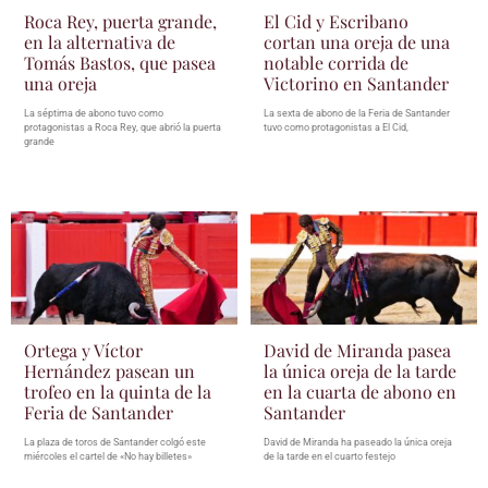
Roca Rey, puerta grande,
El Cid y Escribano
en la alternativa de
cortan una oreja de una
Tomás Bastos, que pasea
notable corrida de
una oreja
Victorino en Santander
La séptima de abono tuvo como
La sexta de abono de la Feria de Santander
protagonistas a Roca Rey, que abrió la puerta
tuvo como protagonistas a El Cid,
grande
Ortega y Víctor
David de Miranda pasea
Hernández pasean un
la única oreja de la tarde
trofeo en la quinta de la
en la cuarta de abono en
Feria de Santander
Santander
La plaza de toros de Santander colgó este
David de Miranda ha paseado la única oreja
miércoles el cartel de «No hay billetes»
de la tarde en el cuarto festejo