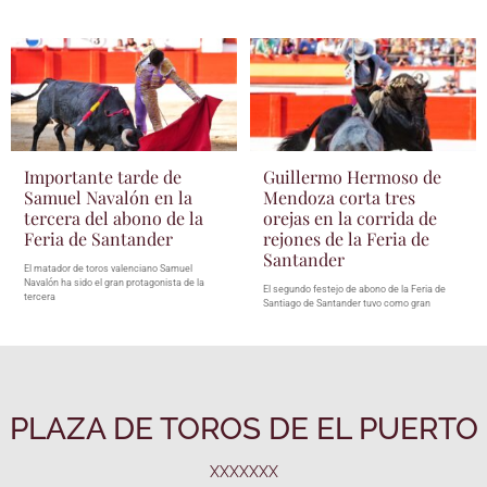
Importante tarde de
Guillermo Hermoso de
Samuel Navalón en la
Mendoza corta tres
tercera del abono de la
orejas en la corrida de
Feria de Santander
rejones de la Feria de
Santander
El matador de toros valenciano Samuel
Navalón ha sido el gran protagonista de la
El segundo festejo de abono de la Feria de
tercera
Santiago de Santander tuvo como gran
PLAZA DE TOROS DE EL PUERTO
XXXXXXX