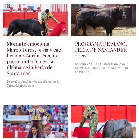
Morante emociona,
PROGRAMA DE MANO.
Marco Pérez, oreja y cae
FERIA DE SANTANDER
herido y Aarón Palacio
2026
pasea un trofeo en la
SÁBADO, 25 DE JULIO. 18.30 H. OCTAVA DE
última de la Feria de
ABONO.CORRIDA DE TOROS. MORANTE DE
Santander
LA PUEBLA,
Se colgó el cartel de «No hay billetes» en la
última del abono de la