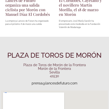
Lances de Futuro
El Cordobés, Cayetano y
organiza una salida
el novillero Martín
ciclista por Morón con
Morilla, el 18 de marzo
Manuel Díaz El Cordobés
en Morón
La empresa Lances de Futuro ha organizado
El empresario José María Garzón ha
para el próximo 4 de marzo una salida
presentado este mediodía en la Fundación
Valentín de Madariaga
PLAZA DE TOROS DE MORÓN
Plaza de Toros de Morón de la Frontera
Morón de la Frontera
Sevilla
41530
prensa@lancesdefuturo.com