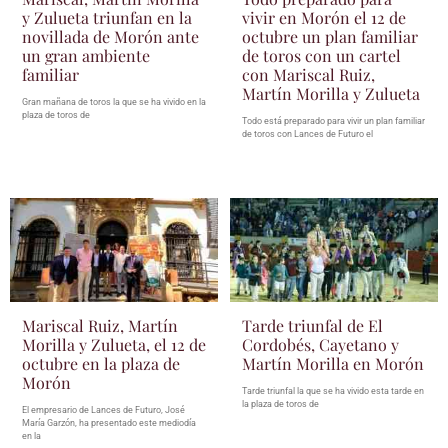
y Zulueta triunfan en la
vivir en Morón el 12 de
novillada de Morón ante
octubre un plan familiar
un gran ambiente
de toros con un cartel
familiar
con Mariscal Ruiz,
Martín Morilla y Zulueta
Gran mañana de toros la que se ha vivido en la
plaza de toros de
Todo está preparado para vivir un plan familiar
de toros con Lances de Futuro el
Mariscal Ruiz, Martín
Tarde triunfal de El
Morilla y Zulueta, el 12 de
Cordobés, Cayetano y
octubre en la plaza de
Martín Morilla en Morón
Morón
Tarde triunfal la que se ha vivido esta tarde en
la plaza de toros de
El empresario de Lances de Futuro, José
María Garzón, ha presentado este mediodía
en la