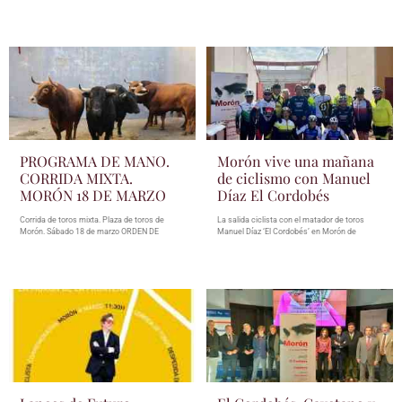
PROGRAMA DE MANO.
Morón vive una mañana
CORRIDA MIXTA.
de ciclismo con Manuel
MORÓN 18 DE MARZO
Díaz El Cordobés
Corrida de toros mixta. Plaza de toros de
La salida ciclista con el matador de toros
Morón. Sábado 18 de marzo ORDEN DE
Manuel Díaz ‘El Cordobés’ en Morón de