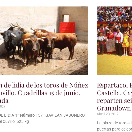
 de lidia de los toros de Núñez
Espartaco, E
villo. Cuadrillas 15 de junio.
Castella, Ca
ada
reparten sei
Granadown
2017
abril 23, 2017
E LIDIA 1º Número 157 GAVILÁN JABONERO
l Cuvillo 525 kg
La plaza de toros 
puertas para celebr